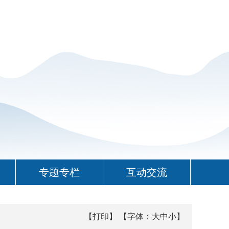
专题专栏
互动交流
【打印】
【字体：
大
中
小
】