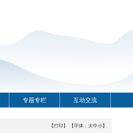
专题专栏
互动交流
【打印】
【字体：
大
中
小
】