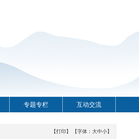
专题专栏
互动交流
【打印】
【字体：
大
中
小
】